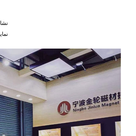
- نش
- نم