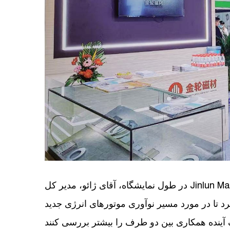
در طول نمایشگاه، آقای ژائو، مدیر کل Jinlun Magnet، تعدادی از کارکنان فروش و تعدادی از
رد تا در مورد مسیر نوآوری موتورهای انرژی جدید