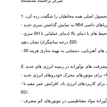
تمرکز برجسته نمایشگاه:
 محصول اصلی همه مخاطبان را شگفت زده کرد
- سری SH آهنرباهای مقاوم در برابر دمای بالا را مناسب برای محیط های با دمای بالا (دمای عملیاتی تا
220 درجه سانتیگراد) نشان دهید.
. پیشرفت های نوآورانه در زمینه انرژی های جدید
- نمایش قطعات مغناطیسی مقاوم در برابر خوردگی برای کاربردهای انرژی باد، افزایش عمر مفید تا
50٪.