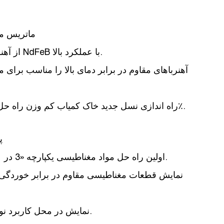
1. ماتریس
- به نمایش گذاشتن سری جدید N54 از آهنرباهای دائمی NdFeB با عملکرد بالا.
راه حل های آهنربایی، دستیابی به بهینه سازی هزینه 30٪.
- راه اندازی نسل جدید
خاک کمیاب کم وزن
2
- اولین راه حل مواد مغناطیسی یکپارچه «3 در 1» برای موتورهای محرک خودروهای انرژی جدید.
- نمایش در محل کاربرد نوآورانه مواد مغناطیسی در موتورهای کم مصرف.