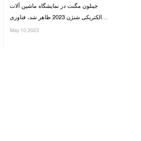
جینلون مگنت در نمایشگاه ماشین آلات
الکتریکی شنژن 2023 ظاهر شد، فناوری
هاردکور برای شعله ور کردن شتاب جدید
May 10,2023
صنعت