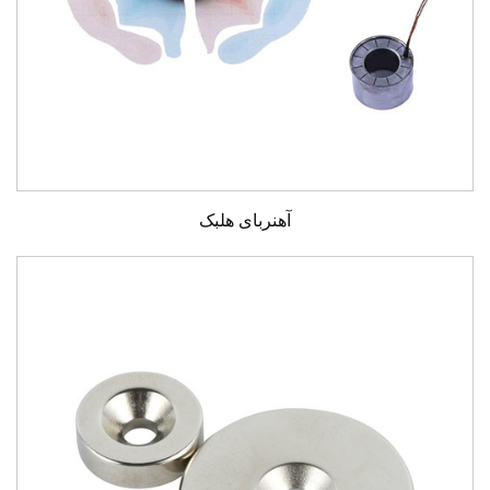
آهنربای هلبک