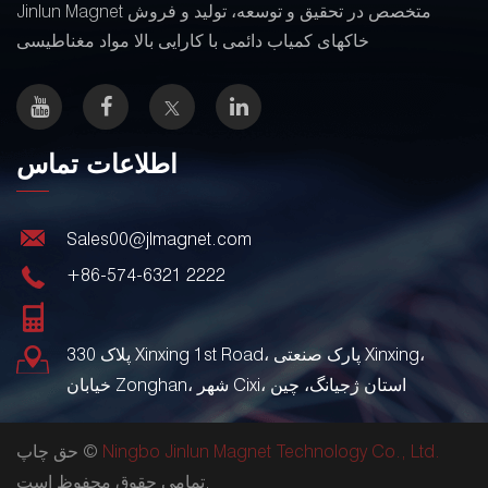
Jinlun Magnet متخصص در تحقیق و توسعه، تولید و فروش
خاکهای کمیاب دائمی با کارایی بالا مواد مغناطیسی
اطلاعات تماس
Sales00@jlmagnet.com
+86-574-6321 2222
پلاک 330 Xinxing 1st Road، پارک صنعتی Xinxing،
خیابان Zonghan، شهر Cixi، استان ژجیانگ، چین
Ningbo Jinlun Magnet Technology Co., Ltd.
حق چاپ ©
تمامی حقوق محفوظ است.