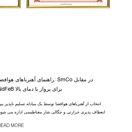
راهنمای آهنرباهای هوافضا: SmCo در مقاب
NdFeB برای پرواز با دمای بالا
انتخاب از آهنرباهای هوافضا توسط یک مبادله تسلیم ناپذیر ب
انعطاف پذیری حرارتی و چگالی شار مغناطیسی اداره می شود
ساماریوم کبالت (SmCo) بر کاربردهای محفظه موتور و ا
READ MORE
فضا که دما از 300 درجه سانتیگراد فراتر می رود، غالب است، د