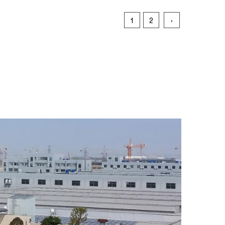
1
2
›