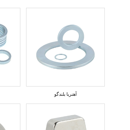
آهنربا بلندگو