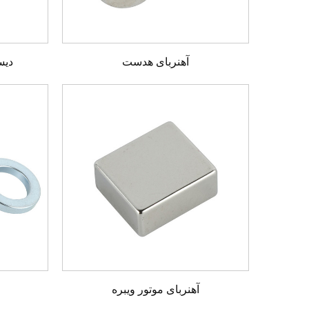
آهنربای هدست
دیس
آهنربای موتور ویبره