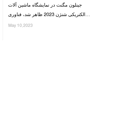
جینلون مگنت در نمایشگاه ماشین آلات
الکتریکی شنژن 2023 ظاهر شد، فناوری
هاردکور برای شعله ور کردن شتاب جدید
May 10,2023
صنعت