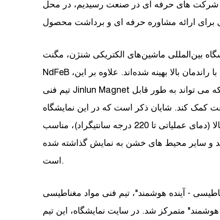
 از شرکت های حرفه ای در صنعت رسیدیم، در محل
بین‌المللی ماشین‌های الکتریکی شنژن، مگنت Jinlun سری 54SH از آهنرباهای دائمی
NdFeB با کارایی بالا را به نمایش گذاشت که برای موتورهای با راندمان بالا بهینه شده‌اند. علاوه بر این،
تیم فنی Jinlun Magnet انواع راه حل های آهنربای کمیاب کم وزن را نشان داد که می تواند به طور قابل
عت کمک کند. شایان ذکر است که در این نمایشگاه
به ویژه قطعات مغناطیسی مقاوم در برابر دمای بالا (دمای عملیاتی تا 220 درجه سانتیگراد)، مناسب
ید و سایر محیط های خشن به نمایش گذاشته شده
است.
ینده هوشمند"، تیم فنی مواد مغناطیسی Jinlun بر راه اندازی
 هوشمند" متمرکز شد. در سایت نمایشگاه، این تیم